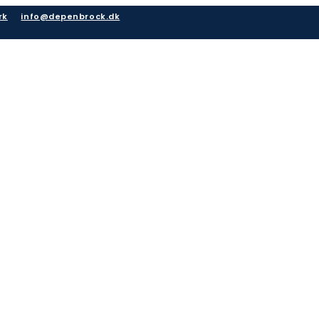
rk
info@depenbrock.dk