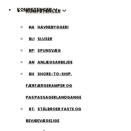
KOMPETENCER
KOMPETENCER
HAVNEBYGGERI
HAVNEBYGGERI
SLUSER
SLUSER
SPUNSVÆG
SPUNSVÆG
ANLÆGSARBEJDE
ANLÆGSARBEJDE
SHORE-TO-SHIP,
SHORE-TO-SHIP,
FÆRGERAMPER OG
FÆRGERAMPER OG
PASSAGERLANDGANGE
PASSAGERLANDGANGE
STÅLBROER FASTE OG
STÅLBROER FASTE OG
BEVÆGELIGE
BEVÆGELIGE