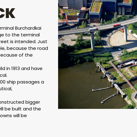
CK
rminal Burchardkai
ge to the terminal
et is intended. Just
le, because the road
because of the
ld in 1913 and have
cal.
000 ship passages a
tical,
onstructed bigger
l be built and the
rowns will be