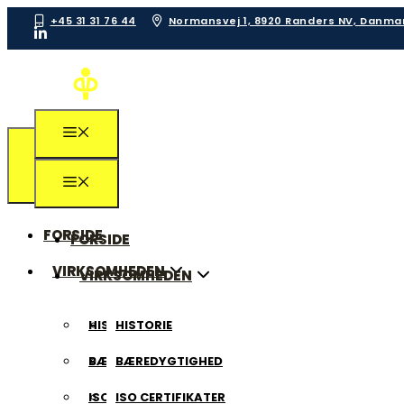
+45 31 31 76 44
Normansvej 1, 8920 Randers NV, Danma
FORSIDE
FORSIDE
VIRKSOMHEDEN
VIRKSOMHEDEN
HISTORIE
HISTORIE
BÆREDYGTIGHED
BÆREDYGTIGHED
ISO CERTIFIKATER
ISO CERTIFIKATER