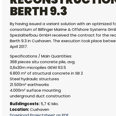
BERTH 9.3
By having issued a variant solution with an optimized
consortium of Bilfinger Marine & Offshore Systems Gmb
Spezialtiefbau GmbH received the contract for the rec
Berth 9.3 in Cuxhaven. The execution took place betw
April 2017.
Specifications / Main Quantities:
368 pieces situ concrete pile, avg.
0,6x30m micropiles GEWI 63.5
6.800 m³ of structural concrete in SB 2
Steel hydraulic structures
21.500m³ earthworks
4.000m² surface mounting
underground duct construction
Buildingcosts:
5,7 € Mio.
Location:
Cuxhaven
Download Projectsheet as PDF