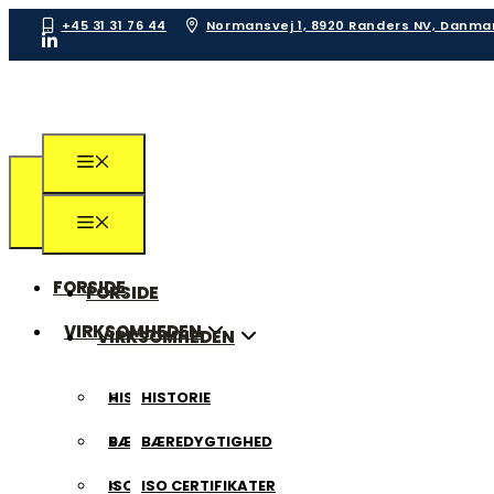
+45 31 31 76 44
Normansvej 1, 8920 Randers NV, Danma
FORSIDE
FORSIDE
VIRKSOMHEDEN
VIRKSOMHEDEN
HISTORIE
HISTORIE
BÆREDYGTIGHED
BÆREDYGTIGHED
ISO CERTIFIKATER
ISO CERTIFIKATER