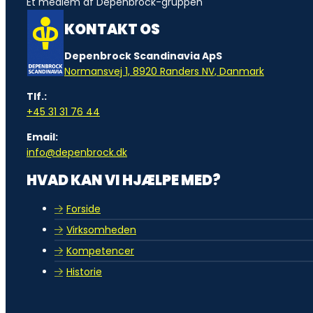
Et medlem af Depenbrock-gruppen
KONTAKT OS
Depenbrock Scandinavia ApS
Normansvej 1, 8920 Randers NV, Danmark
Tlf.:
+45 31 31 76 44
Email:
info@depenbrock.dk
HVAD KAN VI HJÆLPE MED?
Forside
Virksomheden
Kompetencer
Historie