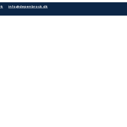
rk
info@depenbrock.dk