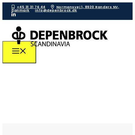
+45 31 31 76 44
Normansvej 1, 8920 Randers NV,
Danmark
info@depenbrock.dk